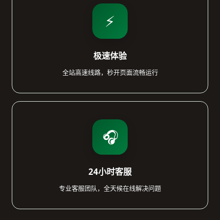
⚡
极速体验
全站高速线路，秒开页面流畅运行
🎧
24小时客服
专业客服团队，全天候在线解决问题